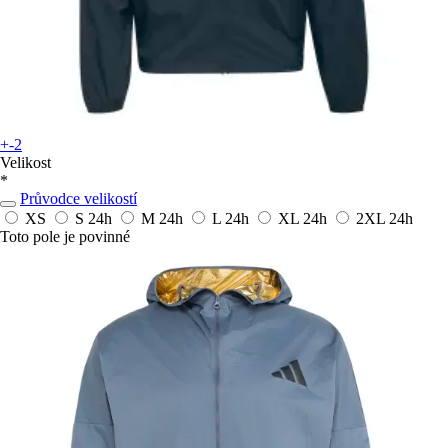
+-2
Velikost
*
Průvodce velikostí
XS
S
24h
M
24h
L
24h
XL
24h
2XL
24h
Toto pole je povinné