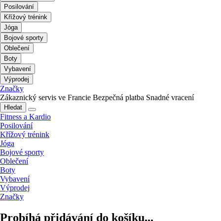
Posilování
Křížový trénink
Jóga
Bojové sporty
Oblečení
Boty
Vybavení
Výprodej
Značky
Zákaznický servis ve Francie
Bezpečná platba
Snadné vracení
Hledat
Fitness a Kardio
Posilování
Křížový trénink
Jóga
Bojové sporty
Oblečení
Boty
Vybavení
Výprodej
Značky
Probíhá přidávání do košíku...