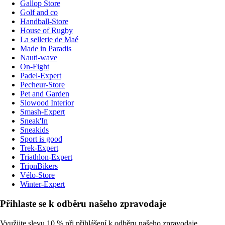
Gallop Store
Golf and co
Handball-Store
House of Rugby
La sellerie de Maé
Made in Paradis
Nauti-wave
On-Fight
Padel-Expert
Pecheur-Store
Pet and Garden
Slowood Interior
Smash-Expert
Sneak'In
Sneakids
Sport is good
Trek-Expert
Triathlon-Expert
TripnBikers
Vélo-Store
Winter-Expert
Přihlaste se k odběru našeho zpravodaje
Využijte slevu 10 % při přihlášení k odběru našeho zpravodaje.