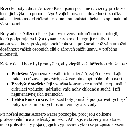
Běžecké boty adidas Adizero Pacer jsou speciálně navrženy pro běžce
hledající výkon a pohodlí. Využívající inovace a dovednosti značky
adidas, tento model ztělesňuje samotnou podstatu běhání s optimálními
vlastnostmi.
Boty adidas Adizero Pacer jsou vybaveny pokročilou technologií,
která podporuje rychlý a dynamický krok. Integrují reaktivní
amortizaci, která poskytuje pocit lehkosti a pružnosti, což vám umožní
dosáhnout vašich osobních cílů a zároveň snížit únavu v průběhu
kilometrů.
Každý detail boty byl promyšlen, aby zlepšil vaši běžeckou zkušenost:
Podešev:
Vyrobena z kvalitních materiálů, zajišťuje vynikající
trakci na různých površích, což garantuje optimální přilnavost.
Prodyšný svršek:
Její vzdušná konstrukce umožňuje optimální
cirkulaci vzduchu, udržující vaše nohy chladné a suché, i při
nejintenzivnějších trénincích.
Lehká konstrukce:
Lehkost boty pomáhá podporovat rychlejší
pohyb, ideální pro rychlostní tréninky a závody.
Při nošení adidas Adizero Pacer pochopíte, proč jsou oblíbené
profesionálními a amatérskými běžci. Ať už jste zkušený maratonec
nebo příležitostný jogger, jejich výjimečný výkon se přizpůsobí všem