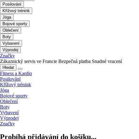
Posilování
Křížový trénink
Jóga
Bojové sporty
Oblečení
Boty
Vybavení
Výprodej
Značky
Zákaznický servis ve Francie
Bezpečná platba
Snadné vracení
Hledat
Fitness a Kardio
Posilování
Křížový trénink
Jóga
Bojové sporty
Oblečení
Boty
Vybavení
Výprodej
Značky
Probíhá přidávání do košíku...