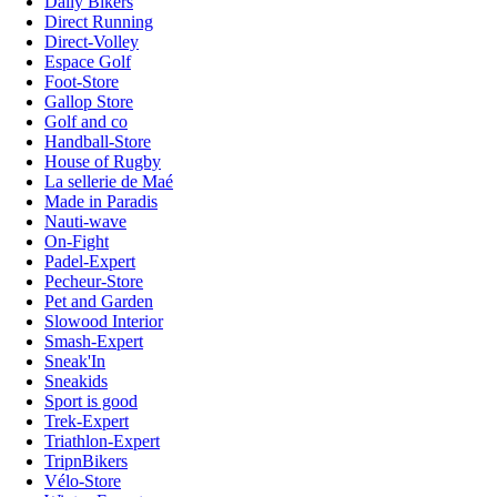
Daily Bikers
Direct Running
Direct-Volley
Espace Golf
Foot-Store
Gallop Store
Golf and co
Handball-Store
House of Rugby
La sellerie de Maé
Made in Paradis
Nauti-wave
On-Fight
Padel-Expert
Pecheur-Store
Pet and Garden
Slowood Interior
Smash-Expert
Sneak'In
Sneakids
Sport is good
Trek-Expert
Triathlon-Expert
TripnBikers
Vélo-Store