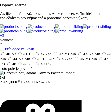
Doprava zdarma
Zažijte ultimátní zážitek s adidas Adizero Pacer, vaším ideálním
společníkem pro výjimečné a pohodlné běžecké výkony.
+3
Velikost
*
Průvodce velikostí
40 2/3
41 1/3
42
24h
42 2/3
24h
43 1/3
24h
44
24h
44 2/3
24h
45 1/3
24h
46
24h
46 2/3
24h
47
1/3
48
48 2/3
49 1/3
Toto pole je povinné
Od
2 421,00 Kč
1 744,00 Kč
-28%