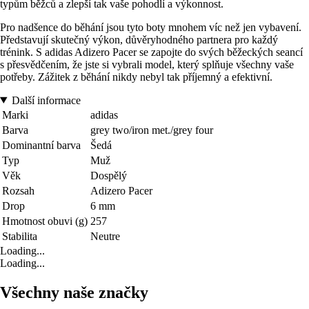
typům běžců a zlepší tak vaše pohodlí a výkonnost.
Pro nadšence do běhání jsou tyto boty mnohem víc než jen vybavení.
Představují skutečný výkon, důvěryhodného partnera pro každý
trénink. S adidas Adizero Pacer se zapojte do svých běžeckých seancí
s přesvědčením, že jste si vybrali model, který splňuje všechny vaše
potřeby. Zážitek z běhání nikdy nebyl tak příjemný a efektivní.
Další informace
Marki
adidas
Barva
grey two/iron met./grey four
Dominantní barva
Šedá
Typ
Muž
Věk
Dospělý
Rozsah
Adizero Pacer
Drop
6 mm
Hmotnost obuvi (g)
257
Stabilita
Neutre
Loading...
Loading...
Všechny naše značky