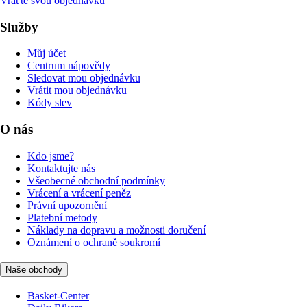
Vraťte svou objednávku
Služby
Můj účet
Centrum nápovědy
Sledovat mou objednávku
Vrátit mou objednávku
Kódy slev
O nás
Kdo jsme?
Kontaktujte nás
Všeobecné obchodní podmínky
Vrácení a vrácení peněz
Právní upozornění
Platební metody
Náklady na dopravu a možnosti doručení
Oznámení o ochraně soukromí
Naše obchody
Basket-Center