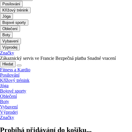
Posilování
Křížový trénink
Jóga
Bojové sporty
Oblečení
Boty
Vybavení
Výprodej
Značky
Zákaznický servis ve Francie
Bezpečná platba
Snadné vracení
Hledat
Fitness a Kardio
Posilování
Křížový trénink
Jóga
Bojové sporty
Oblečení
Boty
Vybavení
Výprodej
Značky
Probíhá přidávání do košíku...