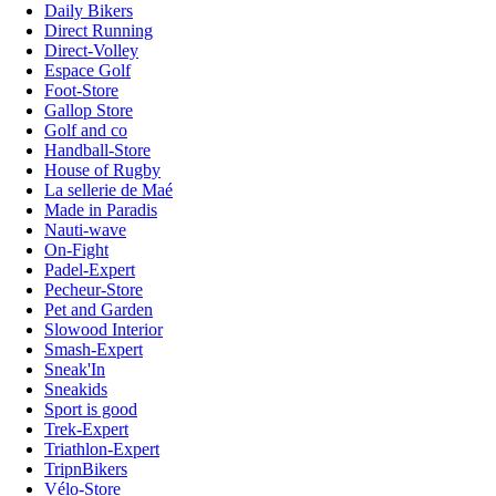
Daily Bikers
Direct Running
Direct-Volley
Espace Golf
Foot-Store
Gallop Store
Golf and co
Handball-Store
House of Rugby
La sellerie de Maé
Made in Paradis
Nauti-wave
On-Fight
Padel-Expert
Pecheur-Store
Pet and Garden
Slowood Interior
Smash-Expert
Sneak'In
Sneakids
Sport is good
Trek-Expert
Triathlon-Expert
TripnBikers
Vélo-Store