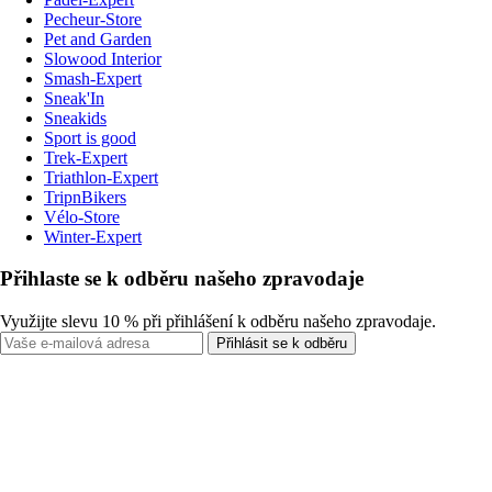
Pecheur-Store
Pet and Garden
Slowood Interior
Smash-Expert
Sneak'In
Sneakids
Sport is good
Trek-Expert
Triathlon-Expert
TripnBikers
Vélo-Store
Winter-Expert
Přihlaste se k odběru našeho zpravodaje
Využijte slevu 10 % při přihlášení k odběru našeho zpravodaje.
Přihlásit se k odběru