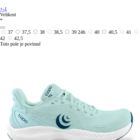
+-1
Velikost
*
37
37,5
38
38,5
39
24h
40
40,5
41
42
42,5
Toto pole je povinné