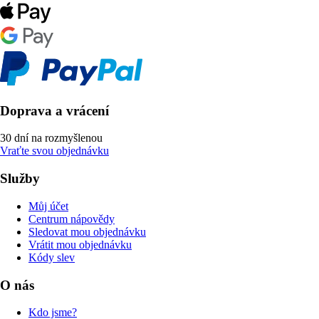
Doprava a vrácení
30 dní na rozmyšlenou
Vraťte svou objednávku
Služby
Můj účet
Centrum nápovědy
Sledovat mou objednávku
Vrátit mou objednávku
Kódy slev
O nás
Kdo jsme?