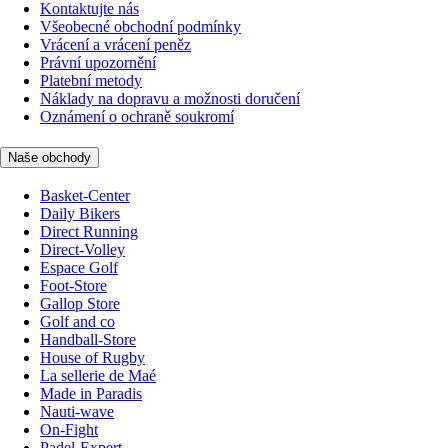
Kontaktujte nás
Všeobecné obchodní podmínky
Vrácení a vrácení peněz
Právní upozornění
Platební metody
Náklady na dopravu a možnosti doručení
Oznámení o ochraně soukromí
Naše obchody
Basket-Center
Daily Bikers
Direct Running
Direct-Volley
Espace Golf
Foot-Store
Gallop Store
Golf and co
Handball-Store
House of Rugby
La sellerie de Maé
Made in Paradis
Nauti-wave
On-Fight
Padel-Expert