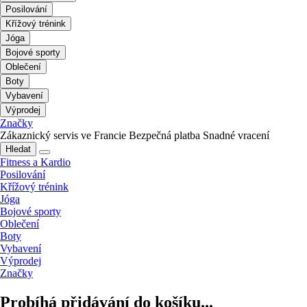
Posilování
Křížový trénink
Jóga
Bojové sporty
Oblečení
Boty
Vybavení
Výprodej
Značky
Zákaznický servis ve Francie
Bezpečná platba
Snadné vracení
Hledat
Fitness a Kardio
Posilování
Křížový trénink
Jóga
Bojové sporty
Oblečení
Boty
Vybavení
Výprodej
Značky
Probíhá přidávání do košíku...