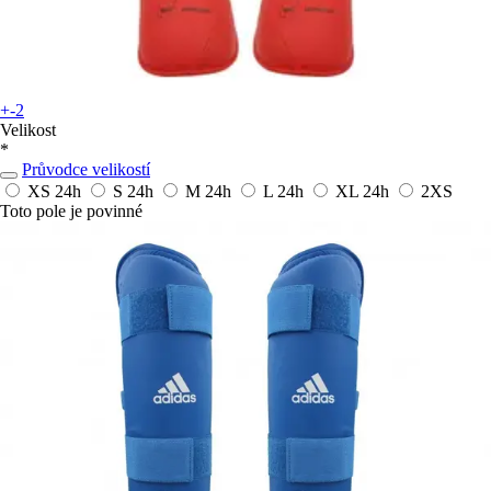
+-2
Velikost
*
Průvodce velikostí
XS
24h
S
24h
M
24h
L
24h
XL
24h
2XS
Toto pole je povinné