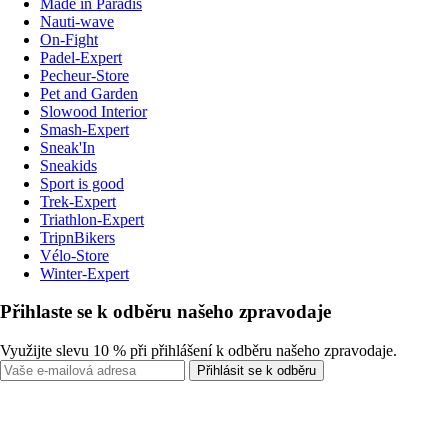
Made in Paradis
Nauti-wave
On-Fight
Padel-Expert
Pecheur-Store
Pet and Garden
Slowood Interior
Smash-Expert
Sneak'In
Sneakids
Sport is good
Trek-Expert
Triathlon-Expert
TripnBikers
Vélo-Store
Winter-Expert
Přihlaste se k odběru našeho zpravodaje
Využijte slevu 10 % při přihlášení k odběru našeho zpravodaje.
Přihlásit se k odběru