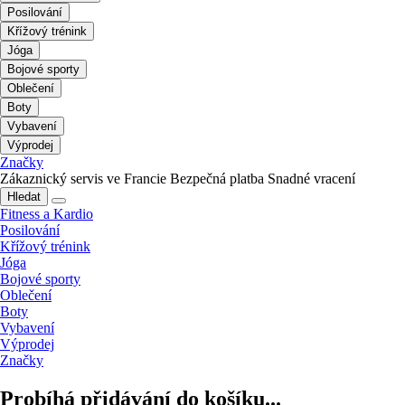
Posilování
Křížový trénink
Jóga
Bojové sporty
Oblečení
Boty
Vybavení
Výprodej
Značky
Zákaznický servis ve Francie
Bezpečná platba
Snadné vracení
Hledat
Fitness a Kardio
Posilování
Křížový trénink
Jóga
Bojové sporty
Oblečení
Boty
Vybavení
Výprodej
Značky
Probíhá přidávání do košíku...