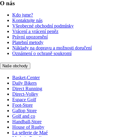
O nás
Kdo jsme?
Kontaktujte nás
Všeobecné obchodní podmínky
Vrácení a vrácení peněz
Právní upozornění
Platební metody
Náklady na dopravu a možnosti doručení
Oznámení o ochraně soukromí
Naše obchody
Basket-Center
Daily Bikers
Direct Running
Direct-Volley
Espace Golf
Foot-Store
Gallop Store
Golf and co
Handball-Store
House of Rugby
La sellerie de Maé