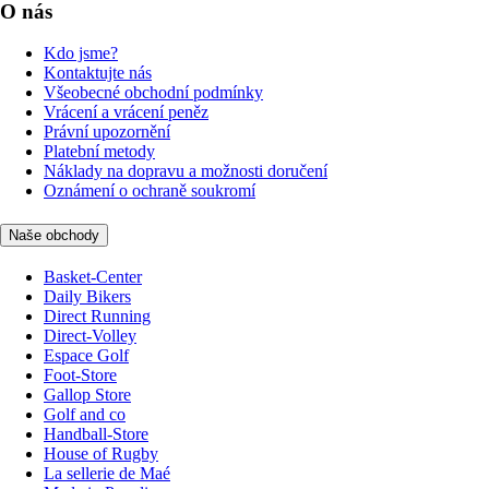
O nás
Kdo jsme?
Kontaktujte nás
Všeobecné obchodní podmínky
Vrácení a vrácení peněz
Právní upozornění
Platební metody
Náklady na dopravu a možnosti doručení
Oznámení o ochraně soukromí
Naše obchody
Basket-Center
Daily Bikers
Direct Running
Direct-Volley
Espace Golf
Foot-Store
Gallop Store
Golf and co
Handball-Store
House of Rugby
La sellerie de Maé