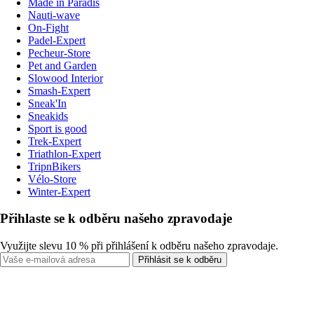
Made in Paradis
Nauti-wave
On-Fight
Padel-Expert
Pecheur-Store
Pet and Garden
Slowood Interior
Smash-Expert
Sneak'In
Sneakids
Sport is good
Trek-Expert
Triathlon-Expert
TripnBikers
Vélo-Store
Winter-Expert
Přihlaste se k odběru našeho zpravodaje
Využijte slevu 10 % při přihlášení k odběru našeho zpravodaje.
Přihlásit se k odběru