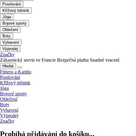
Posilování
Křížový trénink
Jóga
Bojové sporty
Oblečení
Boty
Vybavení
Výprodej
Značky
Zákaznický servis ve Francie
Bezpečná platba
Snadné vracení
Hledat
Fitness a Kardio
Posilování
Křížový trénink
Jóga
Bojové sporty
Oblečení
Boty
Vybavení
Výprodej
Značky
Probíhá přidávání do košíku...