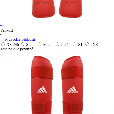
+-2
Velikost
*
Průvodce velikostí
XS
24h
S
24h
M
24h
L
24h
XL
2XS
Toto pole je povinné